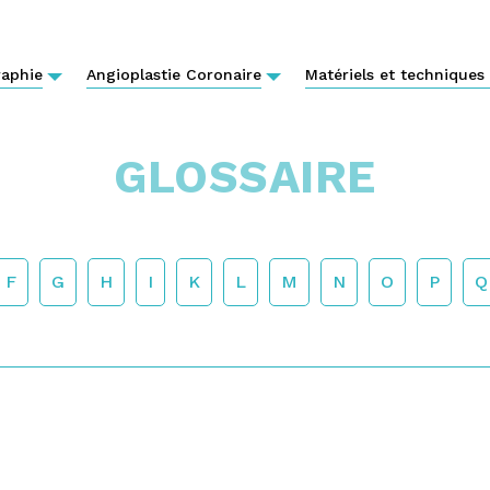
aphie
Angioplastie Coronaire
Matériels et techniques
GLOSSAIRE
F
G
H
I
K
L
M
N
O
P
Q