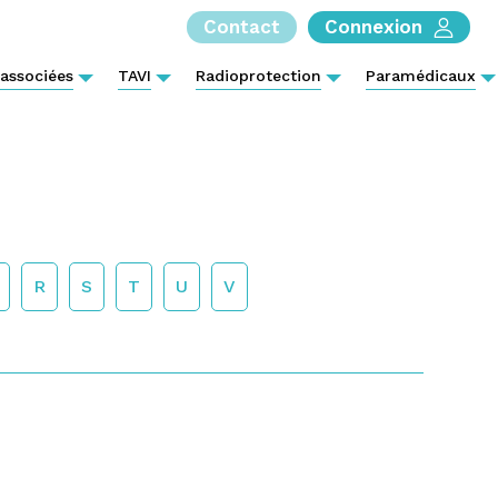
Contact
Connexion
 associées
TAVI
Radioprotection
Paramédicaux
R
S
T
U
V