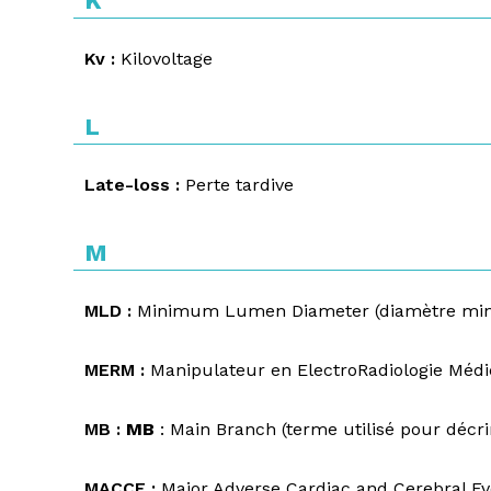
K
Kv :
Kilovoltage
L
Late-loss :
Perte tardive
M
MLD :
Minimum Lumen Diameter (diamètre mini
MERM :
Manipulateur en ElectroRadiologie Médi
MB :
MB
: Main Branch (terme utilisé pour décr
MACCE :
Major Adverse Cardiac and Cerebral Ev