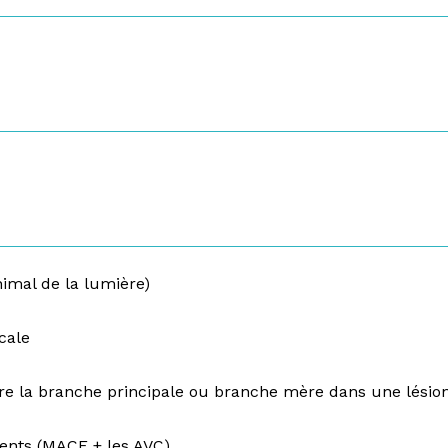
mal de la lumière)
cale
ire la branche principale ou branche mère dans une lésion
ents (MACE + les AVC)