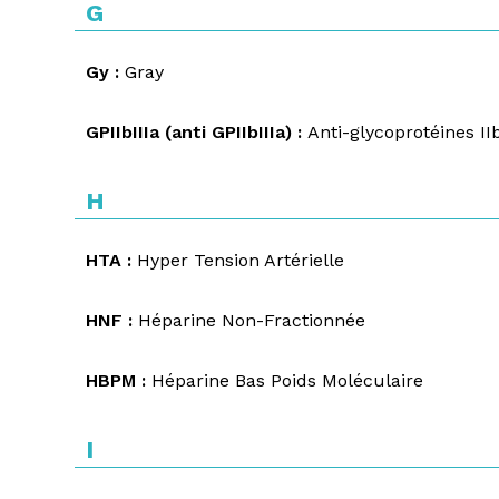
G
Gy :
Gray
GPIIbIIIa (anti GPIIbIIIa) :
Anti-glycoprotéines IIb
H
HTA :
Hyper Tension Artérielle
HNF :
Héparine Non-Fractionnée
HBPM :
Héparine Bas Poids Moléculaire
I