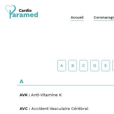
Accueil
Coronarogr
A
B
C
D
E
A
AVK :
Anti-Vitamine K
AVC :
Accident Vasculaire Cérébral