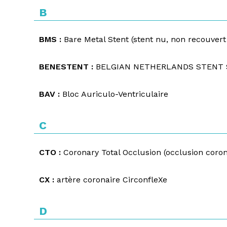
B
BMS :
Bare Metal Stent (stent nu, non recouve
BENESTENT :
BELGIAN NETHERLANDS STENT
BAV :
Bloc Auriculo-Ventriculaire
C
CTO :
Coronary Total Occlusion (occlusion coro
CX :
artère coronaire CirconfleXe
D